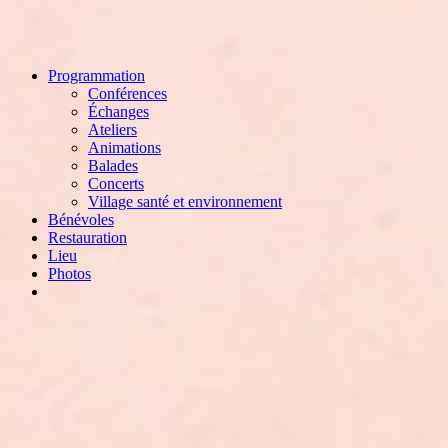
Menu
Programmation
Conférences
Échanges
Ateliers
Animations
Balades
Concerts
Village santé et environnement
Bénévoles
Restauration
Lieu
Photos
facebook
instagram
email